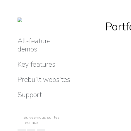
Portf
All-feature
demos
Key features
Prebuilt websites
Support
Suivez-nous sur les
réseaux